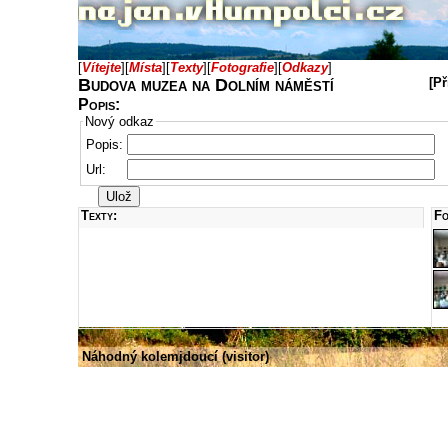
[
Vítejte
]
[
Místa
]
[
Texty
]
[
Fotografie
]
[
Odkazy
]
Budova muzea na Dolním náměstí
[Př
Popis:
Nový odkaz
Popis:
Url:
Texty:
Fo
Náhodný kolemjdoucí (visitor)