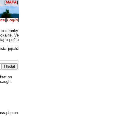
[
MAPA
]
ace
]
[
Login
]
to stránky.
okalitě. Ve
daj o počtu
ísta jejichž
fset on
ncaught
ass.php on