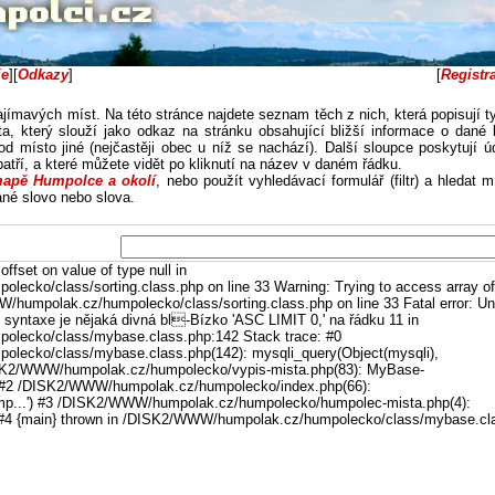
ie
]
[
Odkazy
]
[
Registr
ajímavých míst. Na této stránce najdete seznam těch z nich, která popisují ty
a, který slouží jako odkaz na stránku obsahující bližší informace o dané l
od místo jiné (nejčastěji obec u níž se nachází). Další sloupce poskytují ú
 patří, a které můžete vidět po kliknutí na název v daném řádku.
apě Humpolce a okolí
, nebo použít vyhledávací formulář (filtr) a hledat m
né slovo nebo slova.
ffset on value of type null in
cko/class/sorting.class.php on line 33 Warning: Trying to access array of
W/humpolak.cz/humpolecko/class/sorting.class.php on line 33 Fatal error: U
syntaxe je nějaká divná bl-Bízko 'ASC LIMIT 0,' na řádku 11 in
lecko/class/mybase.class.php:142 Stack trace: #0
ecko/class/mybase.class.php(142): mysqli_query(Object(mysqli),
/DISK2/WWW/humpolak.cz/humpolecko/vypis-mista.php(83): MyBase-
') #2 /DISK2/WWW/humpolak.cz/humpolecko/index.php(66):
p...') #3 /DISK2/WWW/humpolak.cz/humpolecko/humpolec-mista.php(4):
 #4 {main} thrown in /DISK2/WWW/humpolak.cz/humpolecko/class/mybase.cl