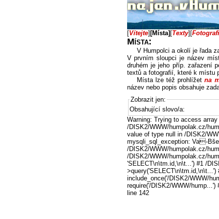
[
Vítejte
]
[Místa]
[
Texty
]
[
Fotograf
Místa:
V Humpolci a okolí je řada z
V prvním sloupci je název míst
druhém je jeho příp. zařazení p
textů a fotografií, které k místu
Místa lze též prohlížet
na m
název nebo popis obsahuje zada
Zobrazit jen:
Obsahující slovo/a:
Warning: Trying to access array o
/DISK2/WWW/humpolak.cz/humpole
value of type null in /DISK2/WW
mysqli_sql_exception: Va-Bše 
/DISK2/WWW/humpolak.cz/humpo
/DISK2/WWW/humpolak.cz/humpol
'SELECT\n\tm.id,\n\t...') #1 
>query('SELECT\n\tm.id,\n\t...
include_once('/DISK2/WWW/hum
require('/DISK2/WWW/hump...')
line 142